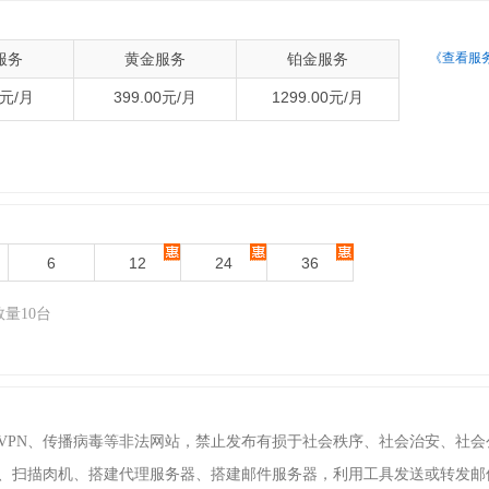
服务
黄金服务
铂金服务
《查看服
0元/月
399.00元/月
1299.00元/月
6
12
24
36
量10台
墙VPN、传播病毒等非法网站，禁止发布有损于社会秩序、社会治安、社
透、扫描肉机、搭建代理服务器、搭建邮件服务器，利用工具发送或转发邮