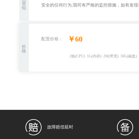
需
安全的任何行为;我司有严格的监控措施，如有发现
知
￥
60
配置价格：
价
格
2
核
(CPU)
1
G
(内存)
2
M(带宽)
50
G(磁盘)
故障赔偿延时