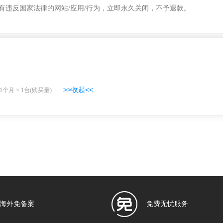
有违反国家法律的网站/应用/行为，立即永久关闭，不予退款。
>>收起<<
1个月
×
1
台(购买量)
海外免备案
免费无忧服务