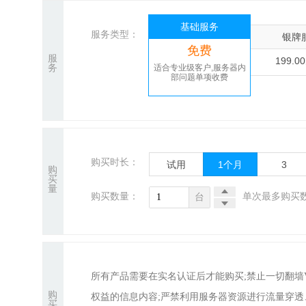
基础服务
服务类型：
银牌
免费
服
199.0
务
适合专业级客户,服务器内
部问题单项收费
购买时长：
试用
1
个月
3
购
买
量
购买数量：
单次最多购买数
台
所有产品需要在实名认证后才能购买;禁止一切翻
购
权益的信息内容;严禁利用服务器资源进行流量穿
买