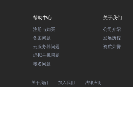
帮助中心
关于我们
注册与购买
公司介绍
备案问题
发展历程
云服务器问题
资质荣誉
虚拟主机问题
域名问题
关于我们
加入我们
法律声明
电信业务经营许可证》苏B1-20180068
苏公网安备35420302000189
z.byun.com
百云主机 © 2005-2026
江苏百云计算公司 版权所有
面、源代码受相关法律保护 ; 百云主机 ® 为我公司注册商标, 未经授权,