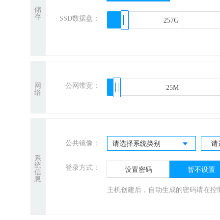
储
存
SSD数据盘：
257G
257G
网
公网带宽：
25M
25M
络
公共镜像：
请选择系统类别
请
系
统
登录方式：
设置密码
暂不设置
信
息
主机创建后，自动生成的密码请在控