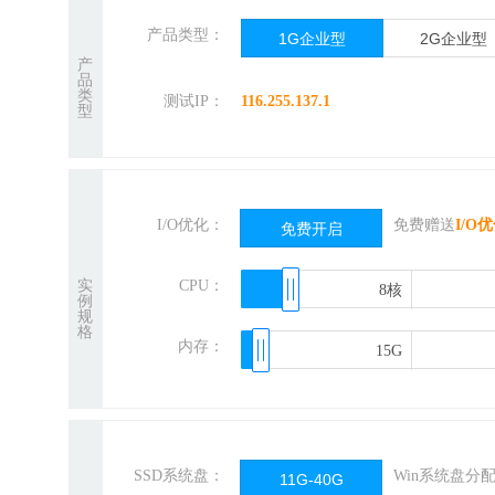
产品类型：
1G企业型
2G企业型
产
品
类
测试IP：
116.255.137.1
型
I/O优化：
免费赠送
I/O
免费开启
实
CPU：
8核
8核
例
规
格
内存：
15G
15G
SSD系统盘：
Win系统盘分
11G-40G