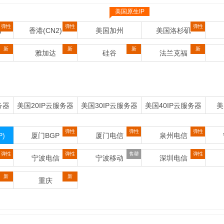
美国原生IP
弹性
弹性
弹性
)
香港(CN2)
美国加州
美国洛杉矶
新
新
新
新
雅加达
硅谷
法兰克福
务器
美国20IP云服务器
美国30IP云服务器
美国40IP云服务器
美
弹性
弹性
弹性
)
厦门BGP
厦门电信
泉州电信
弹性
弹性
售罄
弹性
宁波电信
宁波移动
深圳电信
新
新
重庆