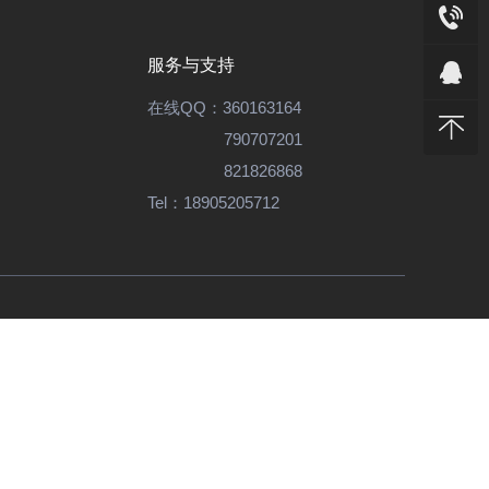
服务与支持
在线QQ：
360163164
790707201
821826868
Tel：
18905205712
 苏ICP备12803292号
 严禁使用