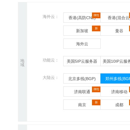
弹性
海外云：
香港(高防CN2)
香港(混合云
新
新加坡
曼谷
海外云
功能云：
地
美国5IP云服务器
美国10IP云服
域
大陆云：
北京多线(BGP)
郑州多线(BGP
弹性
济南联通
济南移动
新
南京
成都