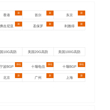
新
新
新
香港
首尔
东京
新
新
新
弗吉尼亚
圣保罗
利雅得
国10G高防
美国20G高防
美国100G高防
弹性
弹性
弹性
宁波BGP
十堰电信
十堰BGP
新
新
新
北京
广州
上海