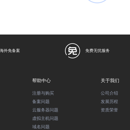
CPU、内存、硬盘等计算资源。 用户拥有完全的管理权限，可自行在服
海外免备案
免费无忧服务
戏等等，但是不能搭建网站。如需搭建网站请购买我司其他服务器产品。
帮助中心
关于我们
注册与购买
公司介绍
备案问题
发展历程
4.0等常见运行环境，以及WINRAR、迅雷等常用软件，并已打上全部系统补
云服务器问题
资质荣誉
虚拟主机问题
域名问题