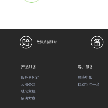
Q
云电脑是"服务器"产品，用户可根据基础配置随意升级
A
故障赔偿延时
Q
不可以，云电脑可以用于挂QQ、挂YY、挂软件、挂游
A
产品服务
客户服务
服务器托管
故障申报
Q
云服务器
自助管理平台
百云主机网络云电脑已预装NET2.0、NET3.5、NET
A
域名主机
解决方案
Q